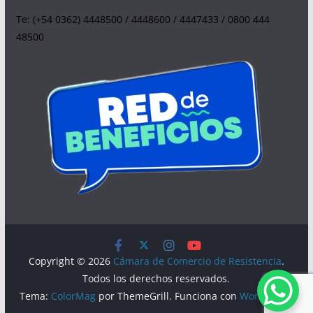
Te: (+54 0362) 4448500 / 4448600 / 4447433 / 0800 444
48500
Copyright © 2026
Cámara de Comercio de Resistencia
.
Todos los derechos reservados.
Tema:
ColorMag
por ThemeGrill. Funciona con
WordPress
.