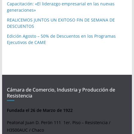
Capacitación: «El liderazgo empresarial en las nuevas
generaciones»
REALICEMOS JUNTOS UN EXITOSO FIN DE SEMANA DE
DESCUENTOS
Edición Agosto – 50% de Descuentos en los Programas
Ejecutivos de CAME
Cámara de Comercio, Industria y Producción de
Resistencia
Fundada el 26 de Marzo de 1922
Peatonal Juan D. Perón 111 1er. Piso – Resistencia /
H3500AUC / Chaco