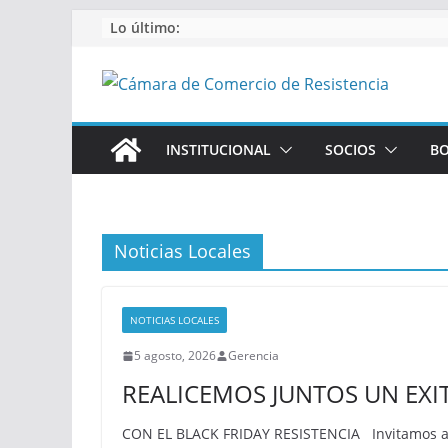
Saltar
Lo último:
al
contenido
INSTITUCIONAL
SOCIOS
BO
Noticias Locales
NOTICIAS LOCALES
5 agosto, 2026
Gerencia
REALICEMOS JUNTOS UN EXI
CON EL BLACK FRIDAY RESISTENCIA Invitamos a 