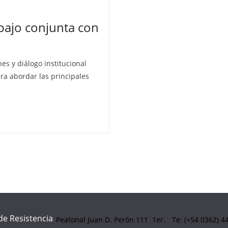
bajo conjunta con
 y diálogo institucional
ra abordar las principales
de Resistencia
Peatonal Juan D. Perón 111 1er.
Te: (+54 0362) 