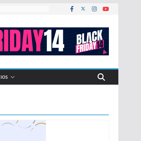
co de $ 2,12 billones
CIOS