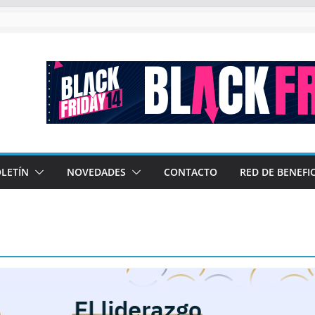
l en las nuevas generaciones»
 DE SEMANA DE DESCUENTOS
 los Programas Ejecutivos de CAME
l: 5,9% más de turistas que el año pasado con un impacto económi
LETÍN
NOVEDADES
CONTACTO
RED DE BENEFI