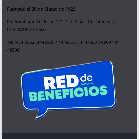
Fundada el 26 de Marzo de 1922
Peatonal Juan D. Perón 111 1er. Piso – Resistencia /
H3500AUC / Chaco
Te: (+54 0362) 4448500 / 4448600 / 4447433 / 0800 444
48500