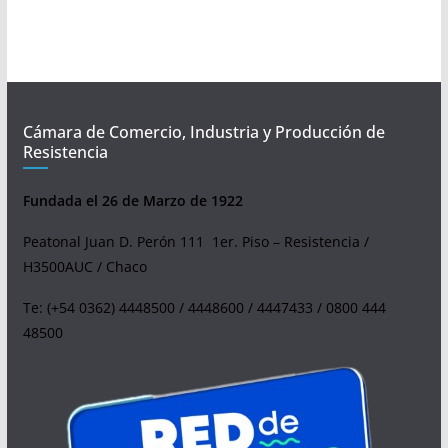
Cámara de Comercio, Industria y Producción de
Resistencia
Fundada el 26 de Marzo de 1922
Peatonal Juan D. Perón 111 1er. Piso – Resistencia /
H3500AUC / Chaco
Te: (+54 0362) 4448500 / 4448600 / 4447433 / 0800 444
48500