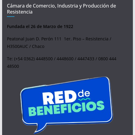
Cámara de Comercio, Industria y Producción de
Resistencia
Fundada el 26 de Marzo de 1922
Peatonal Juan D. Perón 111 1er. Piso – Resistencia /
H3500AUC / Chaco
Te: (+54 0362) 4448500 / 4448600 / 4447433 / 0800 444
48500