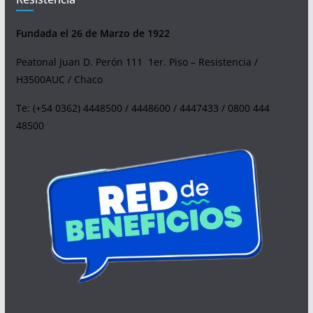
Fundada el 26 de Marzo de 1922
Peatonal Juan D. Perón 111 1er. Piso – Resistencia /
H3500AUC / Chaco
Te: (+54 0362) 4448500 / 4448600 / 4447433 / 0800 444
48500