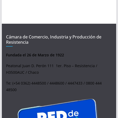
Cámara de Comercio, Industria y Producción de
Resistencia
Fundada el 26 de Marzo de 1922
Peatonal Juan D. Perón 111 1er. Piso – Resistencia /
H3500AUC / Chaco
Te: (+54 0362) 4448500 / 4448600 / 4447433 / 0800 444
48500