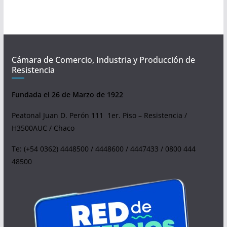
Cámara de Comercio, Industria y Producción de
Resistencia
Fundada el 26 de Marzo de 1922
Peatonal Juan D. Perón 111 1er. Piso – Resistencia /
H3500AUC / Chaco
Te: (+54 0362) 4448500 / 4448600 / 4447433 / 0800 444
48500