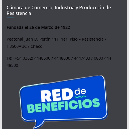
Cámara de Comercio, Industria y Producción de
Resistencia
Fundada el 26 de Marzo de 1922
Peatonal Juan D. Perón 111 1er. Piso – Resistencia /
H3500AUC / Chaco
Te: (+54 0362) 4448500 / 4448600 / 4447433 / 0800 444
48500