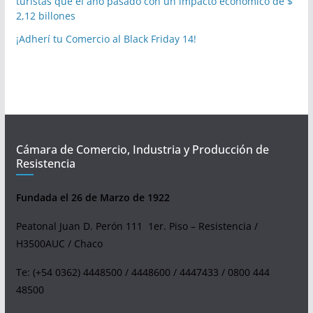
turistas que el año pasado con un impacto económico de $
2,12 billones
¡Adherí tu Comercio al Black Friday 14!
Cámara de Comercio, Industria y Producción de
Resistencia
Fundada el 26 de Marzo de 1922
Peatonal Juan D. Perón 111 1er. Piso – Resistencia /
H3500AUC / Chaco
Te: (+54 0362) 4448500 / 4448600 / 4447433 / 0800 444
48500