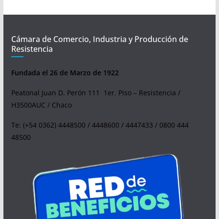
Cámara de Comercio, Industria y Producción de
Resistencia
Fundada el 26 de Marzo de 1922
Peatonal Juan D. Perón 111 1er. Piso – Resistencia /
H3500AUC / Chaco
Te: (+54 0362) 4448500 / 4448600 / 4447433 / 0800 444
48500