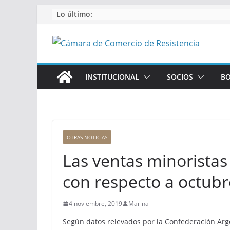
Saltar
Lo último:
al
contenido
INSTITUCIONAL
SOCIOS
BO
OTRAS NOTICIAS
Las ventas minorista
con respecto a octub
4 noviembre, 2019
Marina
Según datos relevados por la Confederación Ar