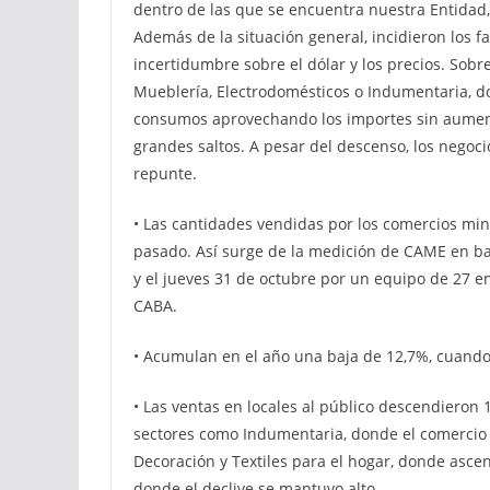
dentro de las que se encuentra nuestra Entidad, 
Además de la situación general, incidieron los f
incertidumbre sobre el dólar y los precios. Sobr
Mueblería, Electrodomésticos o Indumentaria, d
consumos aprovechando los importes sin aumento
grandes saltos. A pesar del descenso, los negoc
repunte.
• Las cantidades vendidas por los comercios min
pasado. Así surge de la medición de CAME en bas
y el jueves 31 de octubre por un equipo de 27 en
CABA.
• Acumulan en el año una baja de 12,7%, cuando
• Las ventas en locales al público descendieron
sectores como Indumentaria, donde el comercio 
Decoración y Textiles para el hogar, donde ascen
donde el declive se mantuvo alto.