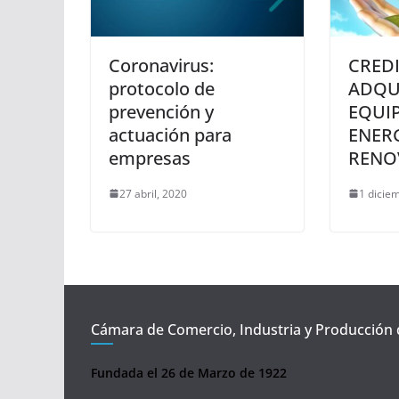
Coronavirus:
CREDI
protocolo de
ADQU
prevención y
EQUI
actuación para
ENER
empresas
RENO
27 abril, 2020
1 dicie
Cámara de Comercio, Industria y Producción 
Fundada el 26 de Marzo de 1922