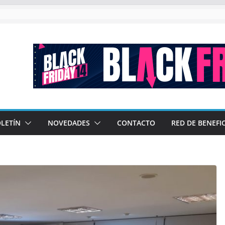
l en las nuevas generaciones»
 DE SEMANA DE DESCUENTOS
 los Programas Ejecutivos de CAME
l: 5,9% más de turistas que el año pasado con un impacto económi
LETÍN
NOVEDADES
CONTACTO
RED DE BENEFI