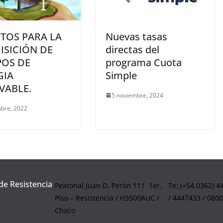
TOS PARA LA
Nuevas tasas
ISICIÓN DE
directas del
POS DE
programa Cuota
GIA
Simple
VABLE.
5 noviembre, 2024
mbre, 2022
de Resistencia
Peatonal Juan D. Perón 111 1er.
Te: (+54 0362) 
Piso – Resistencia / H3500AUC /
/ 4447433 / 080
Chaco