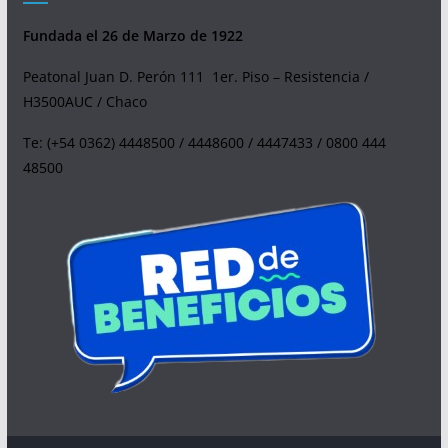
Fundada el 26 de Marzo de 1922
Peatonal Juan D. Perón 111 1er. Piso – Resistencia /
H3500AUC / Chaco
Te: (+54 0362) 4448500 / 4448600 / 4447433 / 0800 444
48500