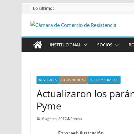
Saltar
Lo último:
al
contenido
INSTITUCIONAL
SOCIOS
BO
NOVEDADES
OTRAS NOTICIAS
SOCIOS Y SERVICIOS
Actualizaron los pará
Pyme
16 agosto, 2017
Prensa
Foto web ilustración.