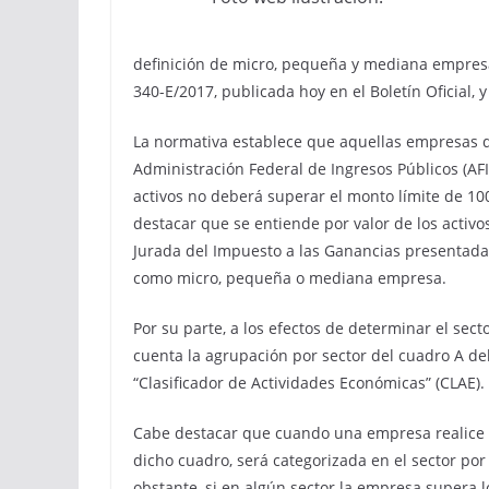
definición de micro, pequeña y mediana empresa
340-E/2017, publicada hoy en el Boletín Oficial, 
La normativa establece que aquellas empresas q
Administración Federal de Ingresos Públicos (AFIP
activos no deberá superar el monto límite de 100
destacar que se entiende por valor de los activo
Jurada del Impuesto a las Ganancias presentada 
como micro, pequeña o mediana empresa.
Por su parte, a los efectos de determinar el sec
cuenta la agrupación por sector del cuadro A del 
“Clasificador de Actividades Económicas” (CLAE).
Cabe destacar que cuando una empresa realice a
dicho cuadro, será categorizada en el sector po
obstante, si en algún sector la empresa supera lo