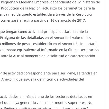
Pequeña y Mediana Empresa, dependiente del Ministerio de
Producción de la Nación, actualizó los parámetros para la
. La medida quedó establecida a través de la Resolución
y comenzará a regir a partir del 16 de agosto de 2017.
ue tengan como actividad principal declarada ante la
) alguna de las detalladas en el Anexo II, el valor de los
 millones de pesos, establecido en el Anexo I. Es importante
s al monto equivalente al informado en la última Declaración
ante la AFIP al momento de la solicitud de caracterización
tor de actividad correspondiente para ser Pyme, se tendrá en
Anexo III que sigue la definición de actividades del
ctividades en más de uno de los sectores detallados en
r el que haya generado ventas por montos superiores. No
s límites cuantitativos previstos en el Anexo I, no será