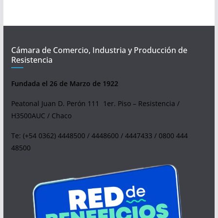
Cámara de Comercio, Industria y Producción de
Resistencia
Fundada el 26 de Marzo de 1922
Peatonal Juan D. Perón 111 1er. Piso – Resistencia /
H3500AUC / Chaco
Te: (+54 0362) 4448500 / 4448600 / 4447433 / 0800 444
48500