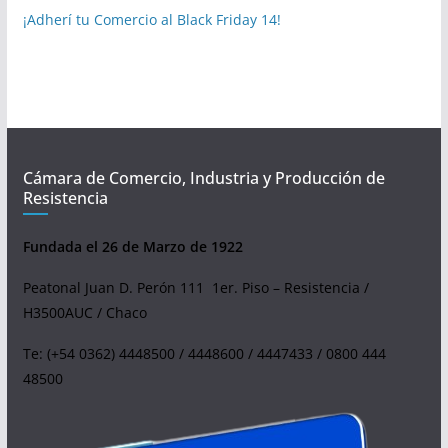
¡Adherí tu Comercio al Black Friday 14!
Cámara de Comercio, Industria y Producción de
Resistencia
Fundada el 26 de Marzo de 1922
Peatonal Juan D. Perón 111 1er. Piso – Resistencia /
H3500AUC / Chaco
Te: (+54 0362) 4448500 / 4448600 / 4447433 / 0800 444
48500