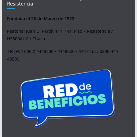
Resistencia
Fundada el 26 de Marzo de 1922
Peatonal Juan D. Perón 111 1er. Piso – Resistencia /
H3500AUC / Chaco
Te: (+54 0362) 4448500 / 4448600 / 4447433 / 0800 444
48500