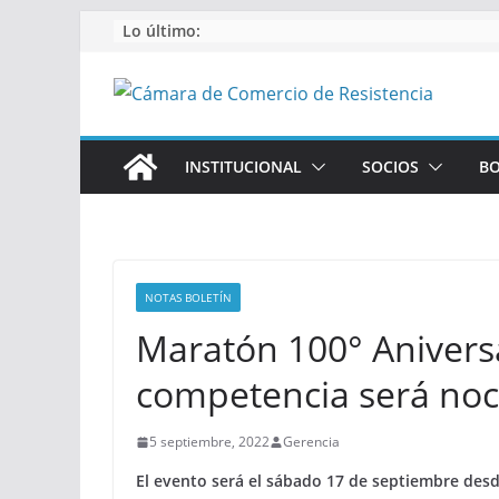
Saltar
Lo último:
al
contenido
INSTITUCIONAL
SOCIOS
BO
NOTAS BOLETÍN
Maratón 100° Aniversa
competencia será no
5 septiembre, 2022
Gerencia
El evento será el sábado 17 de septiembre desd