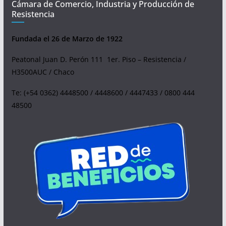
Cámara de Comercio, Industria y Producción de
Resistencia
Fundada el 26 de Marzo de 1922
Peatonal Juan D. Perón 111 1er. Piso – Resistencia /
H3500AUC / Chaco
Te: (+54 0362) 4448500 / 4448600 / 4447433 / 0800 444
48500