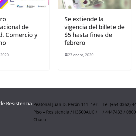
oro
Se extiende la
acional de
vigencia del billete de
d, Comercio y
$5 hasta fines de
mo
febrero
, 2020
23 enero, 2020
de Resistencia
Peatonal Juan D. Perón 111 1er.
Te: (+54 0362) 
Piso – Resistencia / H3500AUC /
/ 4447433 / 080
Chaco