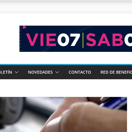
l en las nuevas generaciones»
 DE SEMANA DE DESCUENTOS
 los Programas Ejecutivos de CAME
l: 5,9% más de turistas que el año pasado con un impacto económi
LETÍN
NOVEDADES
CONTACTO
RED DE BENEFI