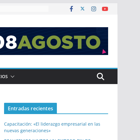
co de $ 2,12 billones
CIOS
Entradas recientes
Capacitación: «El liderazgo empresarial en las
nuevas generaciones»