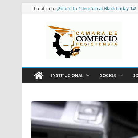
Saltar
Lo último:
¡Adherí tu Comercio al Black Friday 14!
Capacitación: «El liderazgo empresaria
al
REALICEMOS JUNTOS UN EXITOSO FIN
contenido
Edición Agosto – 50% de Descuentos en
Vacaciones de invierno en modo Mundia
INSTITUCIONAL
SOCIOS
BO