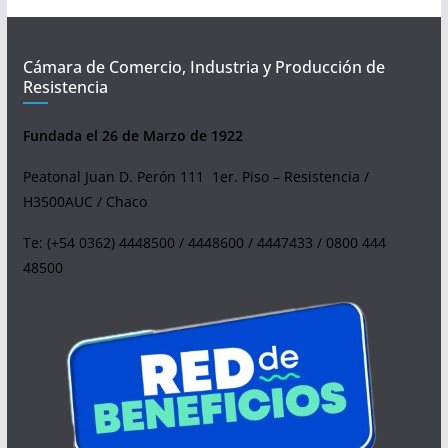
Cámara de Comercio, Industria y Producción de
Resistencia
Fundada el 26 de Marzo de 1922
Peatonal Juan D. Perón 111 1er. Piso – Resistencia /
H3500AUC / Chaco
Te: (+54 0362) 4448500 / 4448600 / 4447433 / 0800 444
48500