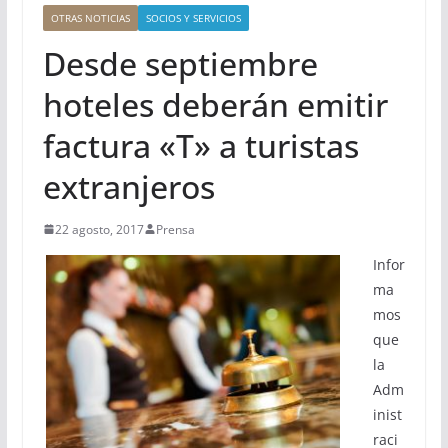
OTRAS NOTICIAS
SOCIOS Y SERVICIOS
Desde septiembre
hoteles deberán emitir
factura «T» a turistas
extranjeros
22 agosto, 2017
Prensa
Infor
ma
mos
que
la
Adm
inist
raci