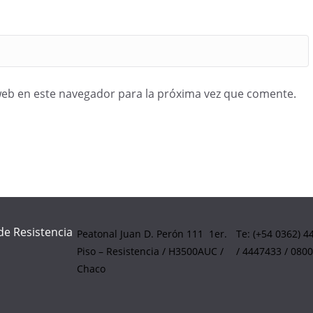
web en este navegador para la próxima vez que comente.
de Resistencia
Peatonal Juan D. Perón 111 1er.
Te: (+54 0362) 
Piso – Resistencia / H3500AUC /
/ 4447433 / 080
Chaco