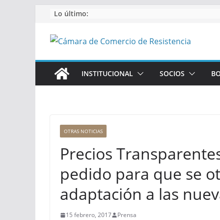
Saltar
Lo último:
al
contenido
INSTITUCIONAL
SOCIOS
BO
OTRAS NOTICIAS
Precios Transparente
pedido para que se o
adaptación a las nuev
15 febrero, 2017
Prensa