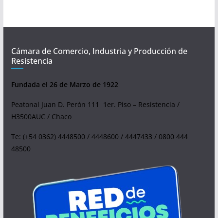
Cámara de Comercio, Industria y Producción de
Resistencia
Fundada el 26 de Marzo de 1922
Peatonal Juan D. Perón 111 1er. Piso – Resistencia /
H3500AUC / Chaco
Te: (+54 0362) 4448500 / 4448600 / 4447433 / 0800 444
48500