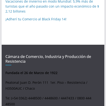
Vacaciones de invierno en modo Mundial: 5,9% más de
turistas que el año pasado con un impacto económico de $
2,12 billones
¡Adherí tu Comercio al Black Friday 14!
Cámara de Comercio, Industria y Producción de
Resistencia
Fundada el 26 de Marzo de 1922
Peatonal Juan D. Perón 111 1er. Piso – Resistencia /
H3500AUC / Chaco
Te: (+54 0362) 4448500 / 4448600 / 4447433 / 0800 444
48500