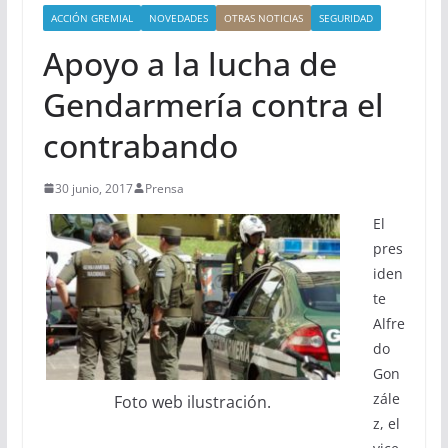
ACCIÓN GREMIAL
NOVEDADES
OTRAS NOTICIAS
SEGURIDAD
Apoyo a la lucha de
Gendarmería contra el
contrabando
30 junio, 2017
Prensa
El
pres
iden
te
Alfre
do
Gon
zále
Foto web ilustración.
z, el