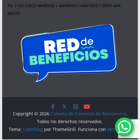
Te: (+54 0362) 4448500 / 4448600 / 4447433 / 0800 444
48500
Copyright © 2026
Cámara de Comercio de Resistencia
.
Todos los derechos reservados.
Tema:
ColorMag
por ThemeGrill. Funciona con
WordPress
.