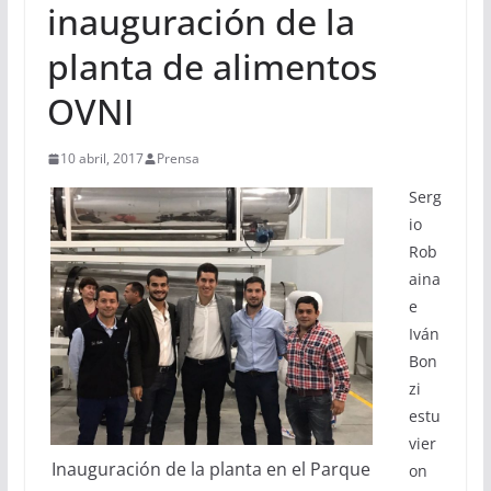
inauguración de la
planta de alimentos
OVNI
10 abril, 2017
Prensa
Serg
io
Rob
aina
e
Iván
Bon
zi
estu
vier
Inauguración de la planta en el Parque
on