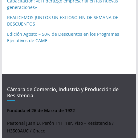
Capacitación: «El liderazgo empresarial en las nuevas
generaciones»
REALICEMOS JUNTOS UN EXITOSO FIN DE SEMANA DE
DESCUENTOS
Edición Agosto – 50% de Descuentos en los Programas
Ejecutivos de CAME
Cámara de Comercio, Industria y Producción de
Resistencia
Fundada el 26 de Marzo de 1922
Peatonal Juan D. Perón 111 1er. Piso – Resistencia /
H3500AUC / Chaco